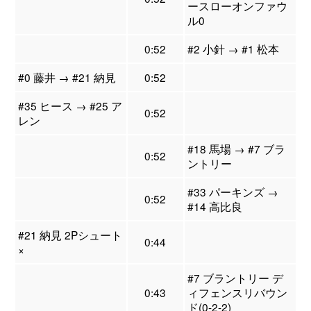
ースローオンファウ
ル0
0:52
#2 小針 → #1 松本
#0 藤井 → #21 納見
0:52
#35 ヒース → #25 ア
0:52
レン
#18 馬場 → #7 ブラ
0:52
ントリー
#33 パーキンズ →
0:52
#14 高比良
#21 納見 2Pシュート
0:44
×
#7 ブラントリー デ
0:43
ィフェンスリバウン
ド(0-2-2)