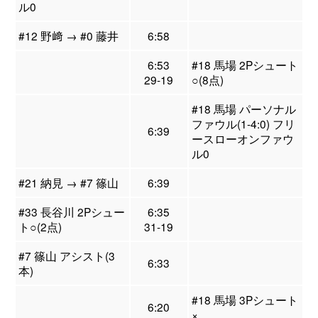
ル0
#12 野﨑 → #0 藤井
6:58
6:53
#18 馬場 2Pシュート
29-19
○(8点)
#18 馬場 パーソナル
ファウル(1-4:0) フリ
6:39
ースローオンファウ
ル0
#21 納見 → #7 篠山
6:39
#33 長谷川 2Pシュー
6:35
ト○(2点)
31-19
#7 篠山 アシスト(3
6:33
本)
#18 馬場 3Pシュート
6:20
×