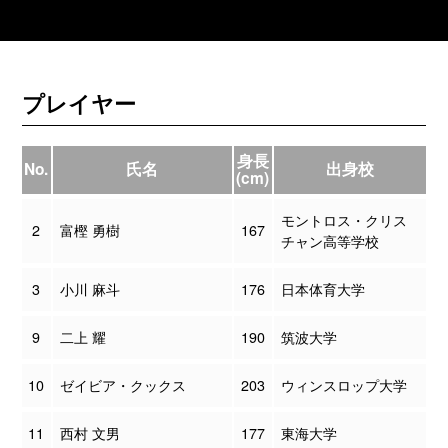
プレイヤー
身長
No.
氏名
出身校
(cm)
モントロス・クリス
2
富樫 勇樹
167
チャン高等学校
3
小川 麻斗
176
日本体育大学
9
二上 耀
190
筑波大学
10
ゼイビア・クックス
203
ウィンスロップ大学
11
西村 文男
177
東海大学