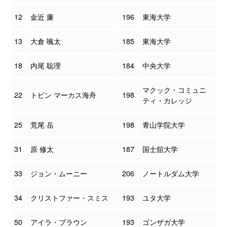
12
金近 廉
196
東海大学
13
大倉 颯太
185
東海大学
18
内尾 聡理
184
中央大学
マクック・コミュニ
22
トビン マーカス海舟
198
ティ・カレッジ
25
荒尾 岳
198
青山学院大学
31
原 修太
187
国士舘大学
33
ジョン・ムーニー
206
ノートルダム大学
34
クリストファー・スミス
193
ユタ大学
50
アイラ・ブラウン
193
ゴンザガ大学