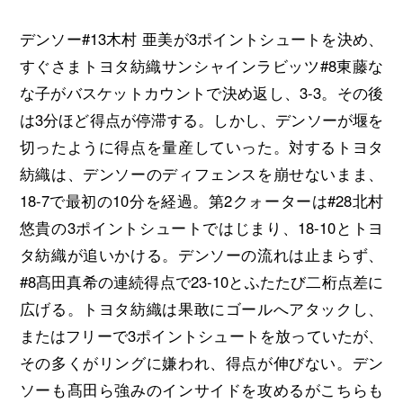
デンソー#13木村 亜美が3ポイントシュートを決め、
すぐさまトヨタ紡織サンシャインラビッツ#8東藤な
な子がバスケットカウントで決め返し、3-3。その後
は3分ほど得点が停滞する。しかし、デンソーが堰を
切ったように得点を量産していった。対するトヨタ
紡織は、デンソーのディフェンスを崩せないまま、
18-7で最初の10分を経過。第2クォーターは#28北村
悠貴の3ポイントシュートではじまり、18-10とトヨ
タ紡織が追いかける。デンソーの流れは止まらず、
#8髙田真希の連続得点で23-10とふたたび二桁点差に
広げる。トヨタ紡織は果敢にゴールへアタックし、
またはフリーで3ポイントシュートを放っていたが、
その多くがリングに嫌われ、得点が伸びない。デン
ソーも髙田ら強みのインサイドを攻めるがこちらも