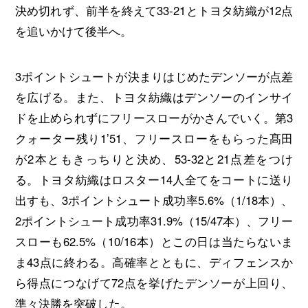
決め切れず、前半を終えて33-21とトヨタ紡織が12点
を追いかけて後半へ。
3ポイントシュートが決まりはじめたデンソーが点差
を広げる。また、トヨタ紡織はデンソーのインサイ
ドを止められずにフリースローがかさんでいく。第3
クォーター残り1’51、フリースローをもらった髙田
が2本ともきっちりと決め、53-32と21点差をつけ
る。トヨタ紡織はロスター14人全てをコートに送り
出すも、3ポイントシュート成功率5.6%（1/18本）、
2ポイントシュート成功率31.9%（15/47本）、フリー
スローも62.5%（10/16本）とこの日は当たらないま
ま43点に終わる。高確率とともに、ディフェンスか
ら得点につなげて72点を挙げたデンソーが上回り、
準々決勝を突破した。