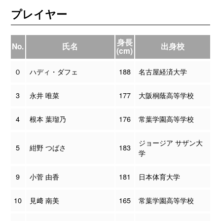
プレイヤー
身長
No.
氏名
出身校
(cm)
０
ハディ・ダフェ
188
名古屋経済大学
3
永井 唯菜
177
大阪桐蔭高等学校
4
根本 葉瑠乃
176
常葉学園高等学校
ジョージア サザン大
5
紺野 つばさ
183
学
9
小菅 由香
181
日本体育大学
10
見﨑 南美
165
常葉学園高等学校