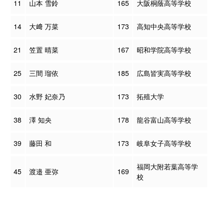
11
山本 雪鈴
165
大阪桐蔭高等学校
14
大﨑 万菜
173
高知中央高等学校
21
笠置 晴菜
167
昭和学院高等学校
25
三間 瑠依
185
広島皆実高等学校
30
水野 妃奈乃
173
拓殖大学
38
澤 知央
178
龍谷富山高等学校
39
藤田 和
173
岐阜女子高等学校
福岡大附若葉高等学
45
渡邉 亜弥
169
校