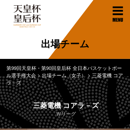
出場チーム
第99回天皇杯・第90回皇后杯 全日本バスケットボー
ル選手権大会
出場チーム（女子）
三菱電機 コア
ラ－ズ
三菱電機 コアラ－ズ
Wリーグ