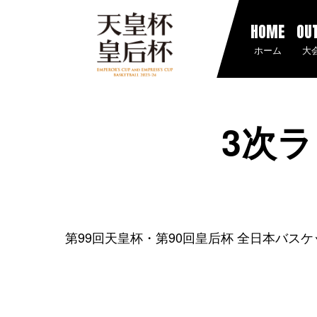
HOME
OU
ホーム
大
3次ラ
第99回天皇杯・第90回皇后杯 全日本バス