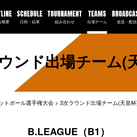
TLINE
SCHEDULE
TOURNAMENT
TEAMS
BROADCA
会概要
日程・結果
組み合わせ
出場チーム
放送・配信
ウンド出場チーム(
ケットボール選手権大会
3次ラウンド出場チーム(天皇杯
B.LEAGUE（B1）