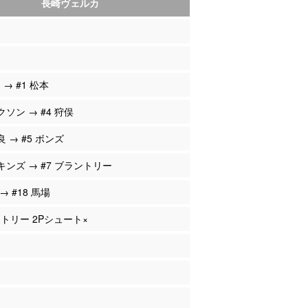
長崎ヴェルカ
 → #1 松本
クソン → #4 狩俣
良 → #5 ボンズ
ーキンズ → #7 ブラントリー
 → #18 馬場
ントリー 2Pシュート×