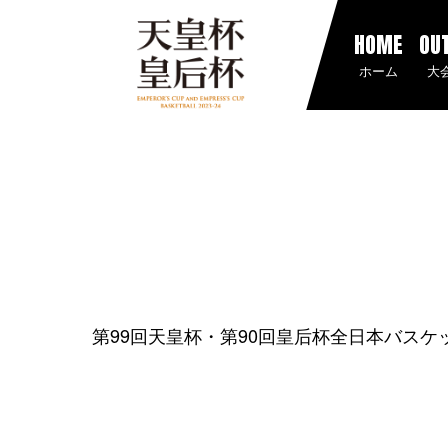
HOME
OU
ホーム
大
第99回天皇杯・第90回皇后杯全日本バス