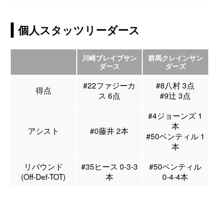
個人スタッツリーダース
川崎ブレイブサン
群馬クレインサン
ダース
ダーズ
#22ファジーカ
#8八村 3点
得点
ス 6点
#9辻 3点
#4ジョーンズ 1
本
アシスト
#0藤井 2本
#50ベンティル 1
本
リバウンド
#35ヒース 0-3-3
#50ベンティル
(Off-Def-TOT)
本
0-4-4本