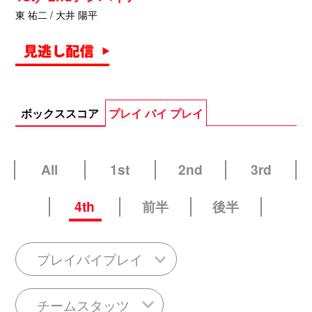
東 祐二 / 大井 陽平
ボックススコア
プレイ バイ プレイ
All
1st
2nd
3rd
4th
前半
後半
プレイバイプレイ
チームスタッツ