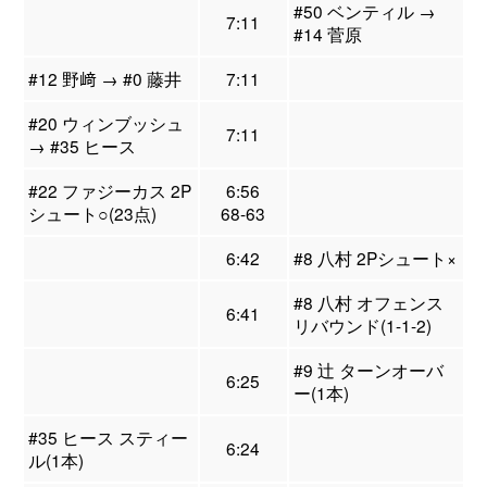
#50 ベンティル →
7:11
#14 菅原
#12 野﨑 → #0 藤井
7:11
#20 ウィンブッシュ
7:11
→ #35 ヒース
#22 ファジーカス 2P
6:56
シュート○(23点)
68-63
6:42
#8 八村 2Pシュート×
#8 八村 オフェンス
6:41
リバウンド(1-1-2)
#9 辻 ターンオーバ
6:25
ー(1本)
#35 ヒース スティー
6:24
ル(1本)