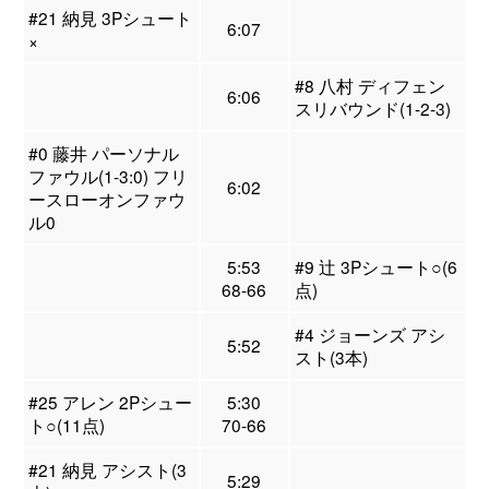
#21 納見 3Pシュート
6:07
×
#8 八村 ディフェン
6:06
スリバウンド(1-2-3)
#0 藤井 パーソナル
ファウル(1-3:0) フリ
6:02
ースローオンファウ
ル0
5:53
#9 辻 3Pシュート○(6
68-66
点)
#4 ジョーンズ アシ
5:52
スト(3本)
#25 アレン 2Pシュー
5:30
ト○(11点)
70-66
#21 納見 アシスト(3
5:29