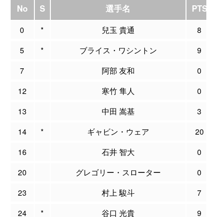
No
S
選手名
PTS
0
*
兒玉 貴通
8
5
*
ブライス・ワシントン
9
7
阿部 友和
0
12
寒竹 隼人
0
13
中田 嵩基
3
14
*
ギャビン・ウェア
20
16
石井 智大
0
20
グレゴリー・スローター
0
23
村上 駿斗
7
24
*
谷口 光貴
9