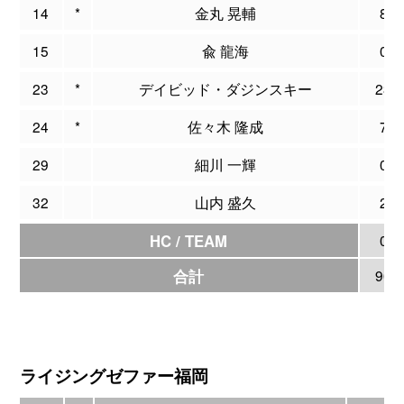
14
*
金丸 晃輔
8
15
兪 龍海
0
23
*
デイビッド・ダジンスキー
23
24
*
佐々木 隆成
7
29
細川 一輝
0
32
山内 盛久
2
HC / TEAM
0
合計
90
ライジングゼファー福岡