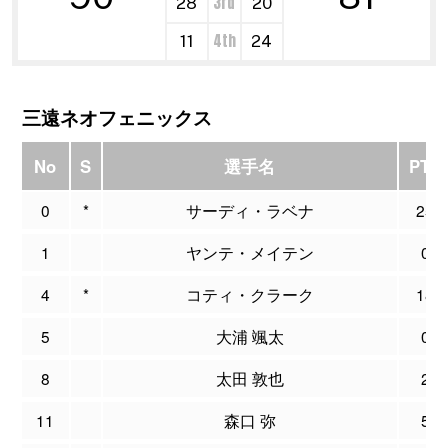
3rd
28
20
4th
11
24
三遠ネオフェニックス
No
S
選手名
PTS
0
*
サーディ・ラベナ
25
1
ヤンテ・メイテン
0
4
*
コティ・クラーク
18
5
大浦 颯太
0
8
太田 敦也
2
11
森口 弥
5