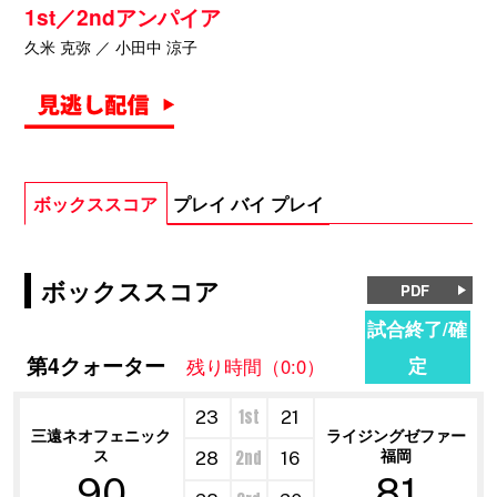
1st／2ndアンパイア
久米 克弥 ／ 小田中 涼子
ボックススコア
プレイ バイ プレイ
ボックススコア
PDF
試合終了/確
第4クォーター
定
残り時間（0:0）
1st
23
21
三遠ネオフェニック
ライジングゼファー
ス
福岡
2nd
28
16
90
81