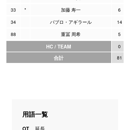
33
*
加藤 寿一
6
34
パブロ・アギラール
14
88
重冨 周希
5
HC / TEAM
0
合計
81
用語一覧
OT
延長